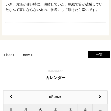
いざ、お湯が使い時に、凍結していた、凍結で管が破裂してい
たなんて事にならない為のご参考にして頂けたら幸いです。
一覧
< back
new >
Calender
カレンダー
8月 2026
日
月
火
水
木
金
土