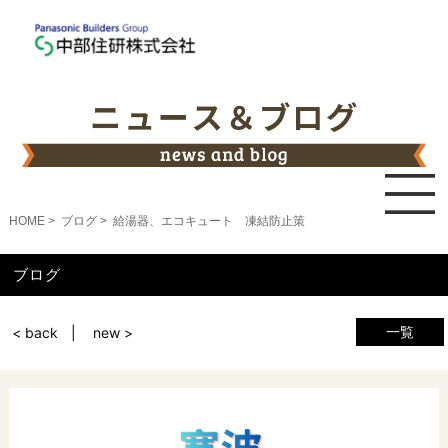
HOME
ブログ
給湯器、エコキュート 凍結防止策
ブログ
一覧
< back
new >