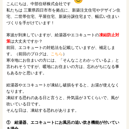
こんにちは、中部住研株式会社です
私たちは 三重県四日市市を拠点に、新築注文住宅やデザイン住
宅、二世帯住宅、平屋住宅、新築分譲住宅まで、幅広い住まい
づくりを手がけています！
寒波が到来していますが、給湯器やエコキュートの
凍結防止対
策
は大丈夫ですか？
前回、エコキュートの対処法を記載していますが、補足しま
す。（前回のブログは、
こちら
）
寒冷地にお住まいの方には、「そんなことわかっているよ」と
言われそうですが、暖地にお住まいの方は、忘れがちになる事
もあるかと思います。
給湯器やエコキュートが凍結し破損をすると、お湯が使えなく
なります。
凍結する恐れのある日と言うと、外気温が３℃くらいで、風が
吹いている日です。
そんな日は、凍結する恐れがあります。
① 給湯器、エコキュートにお風呂の追い炊き機能が付いてい
る場合