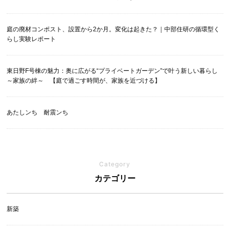
庭の廃材コンポスト、設置から2か月。変化は起きた？｜中部住研の循環型く
らし実験レポート
東日野F号棟の魅力：奥に広がる“プライベートガーデン”で叶う新しい暮らし
～家族の絆～ 【庭で過ごす時間が、家族を近づける】
あたしンち 耐震ンち
Category
カテゴリー
新築