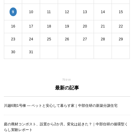
9
10
11
12
13
14
15
16
17
18
19
20
21
22
23
24
25
26
27
28
29
30
31
New
最新の記事
川越6期1号棟 ― ペットと安心して暮らす家｜中部住研の新築分譲住宅
庭の廃材コンポスト、設置から2か月。変化は起きた？｜中部住研の循環型く
らし実験レポート