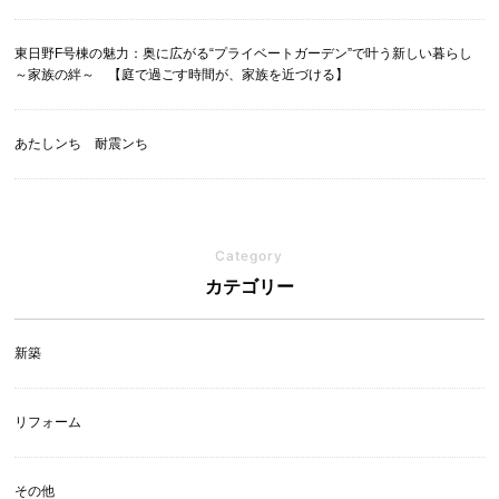
東日野F号棟の魅力：奥に広がる“プライベートガーデン”で叶う新しい暮らし
～家族の絆～ 【庭で過ごす時間が、家族を近づける】
あたしンち 耐震ンち
Category
カテゴリー
新築
リフォーム
その他