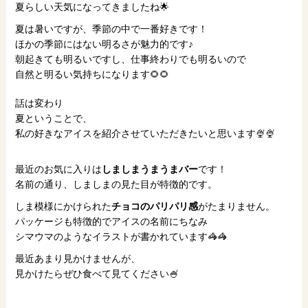
夏らしい天気になってきましたね🌟
夏は暑いですが、季節の中で一番好きです！
ほかの季節にはない明るさが魅力的です♪
朝起きても明るいですし、仕事終わりでも明るいので
自然と明るい気持ちになります🌻🌻
話は変わり
夏ということで、
私の好きなアイスを紹介させていただきたいと思います🍨🍨
最近のお気に入りは
しましまうまうまバー
です！
名前の通り、しましまの見た目が特徴的です。
しま模様にかけられた
チョコのパリパリ感
がたまりません。
パッケージも特徴的でアイスの名前にちなみ
シマウマのようなイラストが書かれています🦓🦓
最近あまり見かけませんが、
見かけたらぜひ食べて見てください🍧