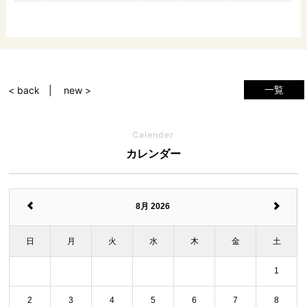
一覧
< back
new >
Calender
カレンダー
8月 2026
日
月
火
水
木
金
土
1
2
3
4
5
6
7
8