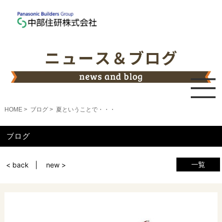
HOME
ブログ
夏ということで・・・
ブログ
一覧
< back
new >