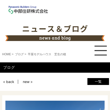
HOME
ブログ
平屋モデルハウス 芝生の穂
ブログ
一覧
< back
new >