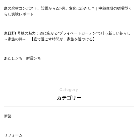
庭の廃材コンポスト、設置から2か月。変化は起きた？｜中部住研の循環型く
らし実験レポート
東日野F号棟の魅力：奥に広がる“プライベートガーデン”で叶う新しい暮らし
～家族の絆～ 【庭で過ごす時間が、家族を近づける】
あたしンち 耐震ンち
Category
カテゴリー
新築
リフォーム